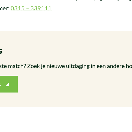
mer:
0315 – 339111
.
s
uiste match? Zoek je nieuwe uitdaging in een andere h
s