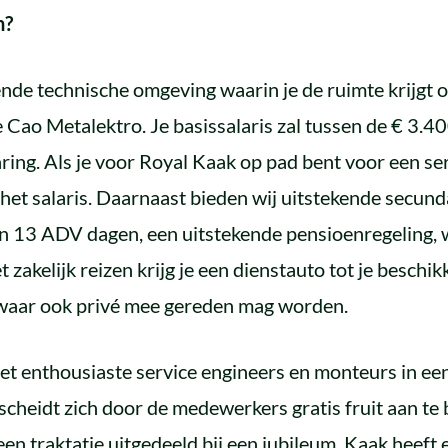
n?
nde technische omgeving waarin je de ruimte krijgt o
 Cao Metalektro. Je basissalaris zal tussen de € 3.400
ring. Als je voor Royal Kaak op pad bent voor een serv
et salaris. Daarnaast bieden wij uitstekende secun
n 13 ADV dagen, een uitstekende pensioenregeling, w
 zakelijk reizen krijg je een dienstauto tot je beschi
waar ook privé mee gereden mag worden.
et enthousiaste service engineers en monteurs in ee
scheidt zich door de medewerkers gratis fruit aan te
een traktatie uitgedeeld bij een jubileum, Kaak heeft