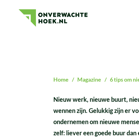
6
Onverwachte
tips
Hoek
om
nieuwe
mensen
te
leren
Home
/
Magazine
/
6 tips om n
kennen
in
Nieuw werk, nieuwe buurt, nieu
de
wennen zijn. Gelukkig zijn er vol
Achterhoek
ondernemen om nieuwe mensen t
zelf: liever een goede buur dan