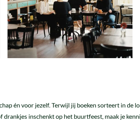
ap én voor jezelf. Terwijl jij boeken sorteert in de l
f drankjes inschenkt op het buurtfeest, maak je kennis