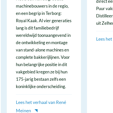
direct e
machinebouwers in de regio,
Puur va
en een begrip in Terborg:
Distillee
Royal Kaak. Al vier generaties
uit Zelhe
lang is dit familiebedrijf
wereldwijd toonaangevend in
Lees het
de ontwikkeling en montage
van stand-alone machines en
complete bakkerijlijnen. Voor
hun belangrijke positie in dit
vakgebied kregen ze bij hun
175-jarig bestaan zelfs een
koninklijke onderscheiding.
Lees het verhaal van René
Meinen