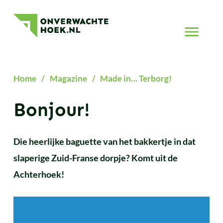
Made
Onverwachte
in…
Hoek
Naar
Terborg!
menu
Home
/
Magazine
/
Made in… Terborg!
Bonjour!
Die heerlijke baguette van het bakkertje in dat
slaperige Zuid-Franse dorpje? Komt uit de
Achterhoek!