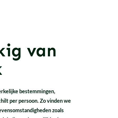
kig van
k
erkelijke bestemmingen,
chilt per persoon. Zo vinden we
e levensomstandigheden zoals