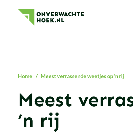
Meest
Onverwachte
verrassende
Hoek
weetjes
op
’n
rij
Home
/
Meest verrassende weetjes op ’n rij
Meest verra
’n rij