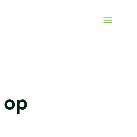
Naar
menu
 op