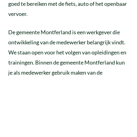
goed te bereiken met de fiets, auto of het openbaar
vervoer.
De gemeente Montferland is een werkgever die
ontwikkeling van de medewerker belangrijk vindt.
We staan open voor het volgen van opleidingen en
trainingen. Binnen de gemeente Montferland kun
je als medewerker gebruik maken van de
Montferland Academie met een ruim aanbod van
cursussen. En daarnaast is hybride werken binnen
de meeste functies wel mogelijk. Ook wordt er aan
de leuke dingen gedacht en hebben we een actieve
personeelsvereniging die meerdere leuke
activiteiten per jaar organiseert.