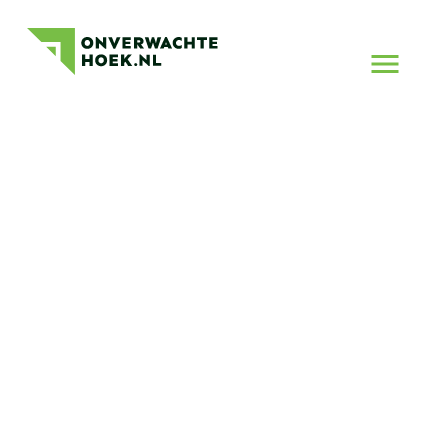
Bestemming
Onverwachte
Onverwacht
Hoek
Naar
2025
menu